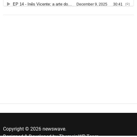
i
g
o
s
Copyright © 2026 newswave.
Designed & Developed by
ThemeinWP Team