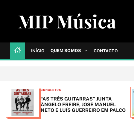
MIP Música
QUEM SOMOS
INÍCIO
CONTACTO
C
CONCERTOS
a
“AS TRÊS GUITARRAS” JUNTA
t
ÂNGELO FREIRE, JOSÉ MANUEL
NETO E LUÍS GUERREIRO EM PALCO
e
g
o
r