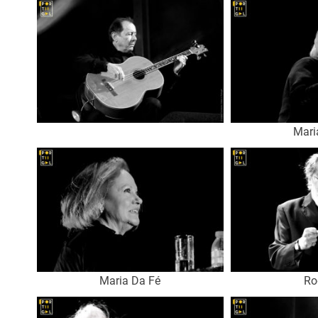
Mari
Maria Da Fé
Ro