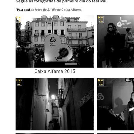
Segue as fotografias do primeiro dia do festival.
(
Veja
aqui
as fotos do 2.º dia do Caixa Alfama)
Caixa Alfama 2015