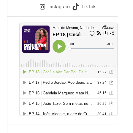
e
Instagram
TikTok
i
e
s