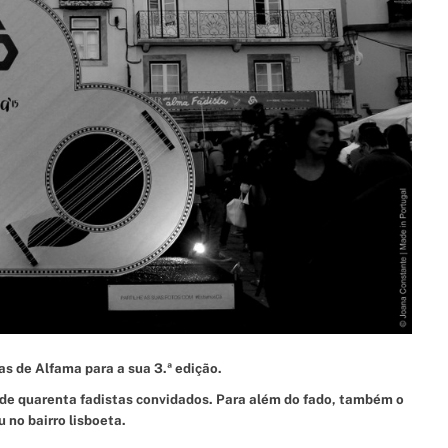
t
i
m
e
as de Alfama para a sua 3.ª edição.
s de quarenta fadistas convidados. Para além do fado, também o
 no bairro lisboeta.