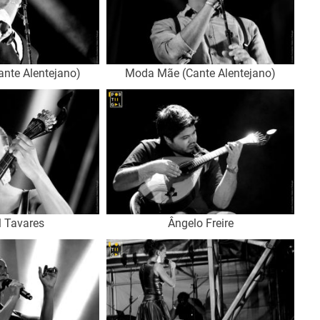
nte Alentejano)
Moda Mãe (Cante Alentejano)
l Tavares
Ângelo Freire