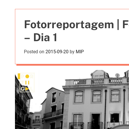
t
i
e
Fotorreportagem | F
s
– Dia 1
Posted on
2015-09-20
by
MIP