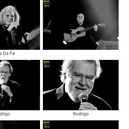
a Da Fé
drigo
Rodrigo