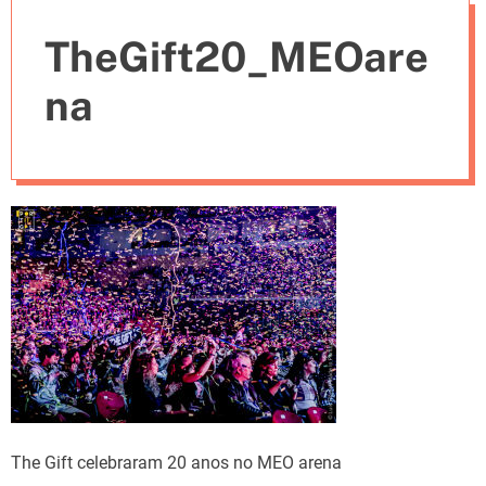
e
TheGift20_MEOare
s
na
The Gift celebraram 20 anos no MEO arena