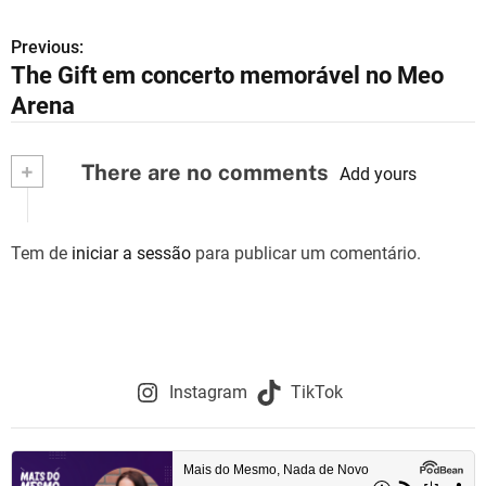
Previous:
N
The Gift em concerto memorável no Meo
a
Arena
v
+
There are no comments
e
Add yours
g
Tem de
iniciar a sessão
para publicar um comentário.
a
ç
ã
o
Instagram
TikTok
d
e