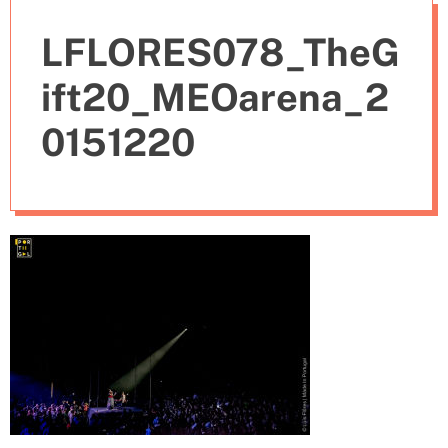
e
LFLORES078_TheG
s
ift20_MEOarena_2
0151220