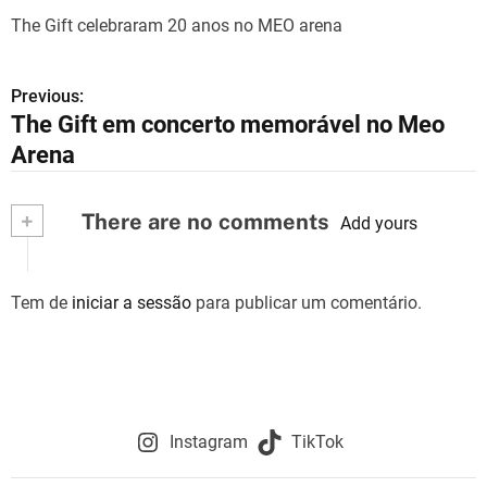
The Gift celebraram 20 anos no MEO arena
Previous:
N
The Gift em concerto memorável no Meo
a
Arena
v
+
There are no comments
e
Add yours
g
Tem de
iniciar a sessão
para publicar um comentário.
a
ç
ã
o
Instagram
TikTok
d