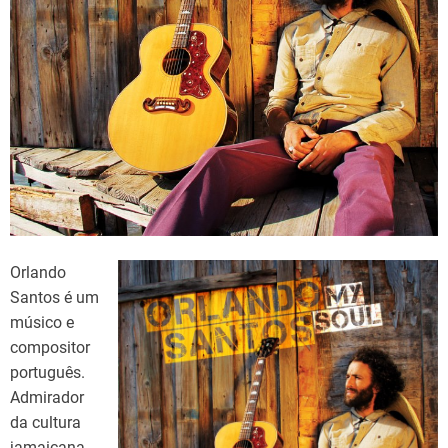
d
t
i
m
e
Orlando
Santos é um
músico e
compositor
português.
Admirador
da cultura
jamaicana,