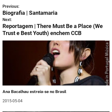
Previous:
N
Biografia | Santamaria
a
Next:
Reportagem | There Must Be a Place (We
v
Trust e Best Youth) enchem CCB
e
g
a
ç
ã
o
Ana Bacalhau estreia-se no Brasil
d
2015-05-04
e