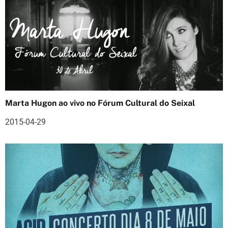
a
r
t
i
g
o
Marta Hugon ao vivo no Fórum Cultural do Seixal
s
2015-04-29