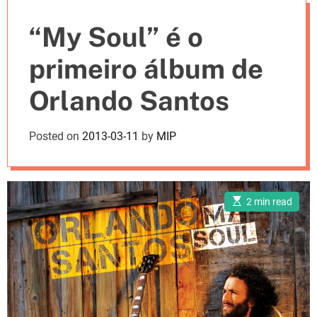
e
“My Soul” é o
s
primeiro álbum de
Orlando Santos
Posted on
2013-03-11
by
MIP
E
2 min read
s
t
i
m
a
t
e
d
r
e
a