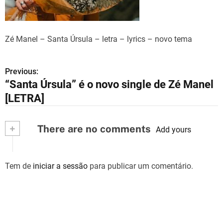
Zé Manel – Santa Úrsula – letra – lyrics – novo tema
Previous:
N
“Santa Úrsula” é o novo single de Zé Manel
a
[LETRA]
v
+
There are no comments
e
Add yours
g
Tem de
iniciar a sessão
para publicar um comentário.
a
ç
ã