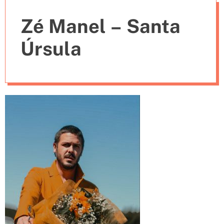
e
Zé Manel – Santa
s
Úrsula