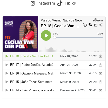
o
Instagram
TikTok
d
e
a
r
t
i
g
o
s