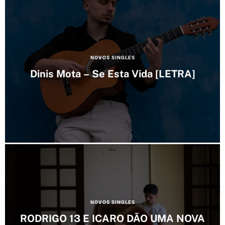
s
C
NOVOS SINGLES
a
Dinis Mota – Se Esta Vida [LETRA]
t
e
g
o
r
i
e
s
C
NOVOS SINGLES
a
RODRIGO 13 E ICARO DÃO UMA NOVA