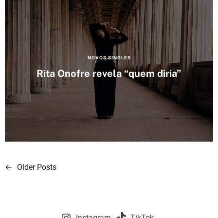
e
s
C
NOVOS SINGLES
a
Rita Onofre revela “quem diria”
t
e
g
o
r
i
e
s
←
Older Posts
N
a
v