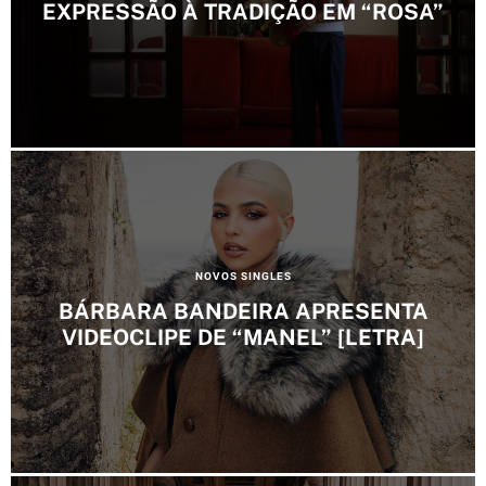
t
EXPRESSÃO À TRADIÇÃO EM “ROSA”
e
g
o
r
i
e
s
C
NOVOS SINGLES
a
BÁRBARA BANDEIRA APRESENTA
t
VIDEOCLIPE DE “MANEL” [LETRA]
e
g
o
r
i