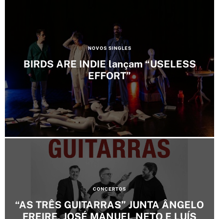
e
s
C
NOVOS SINGLES
a
BIRDS ARE INDIE lançam “USELESS
t
EFFORT”
e
g
o
r
i
e
s
C
CONCERTOS
a
“AS TRÊS GUITARRAS” JUNTA ÂNGELO
t
FREIRE, JOSÉ MANUEL NETO E LUÍS