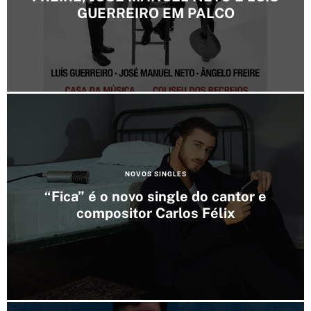
e
GUERREIRO EM PALCO
g
o
r
i
e
s
C
NOVOS SINGLES
a
“Fica” é o novo single do cantor e
t
compositor Carlos Félix
e
g
o
r
i
e