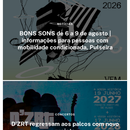
e
s
C
NOTÍCIAS
a
BONS SONS de 6 a 9 de agosto |
t
informações para pessoas com
e
mobilidade condicionada, Pulseira
g
cashlee, outras informações
o
r
i
e
s
C
CONCERTOS
a
D’ZRT regressam aos palcos com novo
t