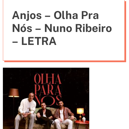
e
Anjos – Olha Pra
s
Nós – Nuno Ribeiro
– LETRA