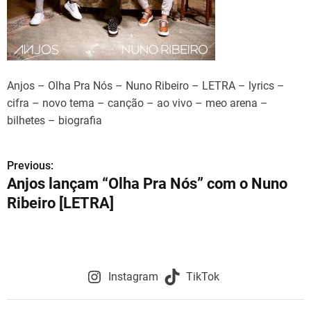
Anjos – Olha Pra Nós – Nuno Ribeiro – LETRA – lyrics –
cifra – novo tema – canção – ao vivo – meo arena –
bilhetes – biografia
Previous:
N
Anjos lançam “Olha Pra Nós” com o Nuno
a
Ribeiro [LETRA]
v
e
g
Instagram
TikTok
a