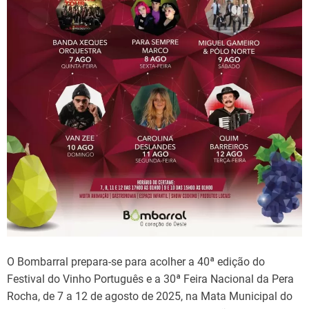
d
t
i
m
e
O Bombarral prepara-se para acolher a 40ª edição do
Festival do Vinho Português e a 30ª Feira Nacional da Pera
Rocha, de 7 a 12 de agosto de 2025, na Mata Municipal do