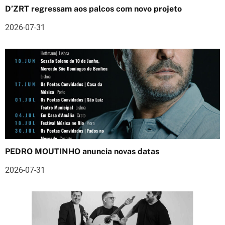
D’ZRT regressam aos palcos com novo projeto
d
2026-07-31
e
a
r
t
i
g
o
PEDRO MOUTINHO anuncia novas datas
s
2026-07-31