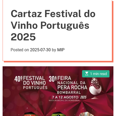
e
Cartaz Festival do
s
Vinho Português
2025
Posted on
2025-07-30
by
MIP
E
1 min read
s
t
i
m
a
t
e
d
r
e
a