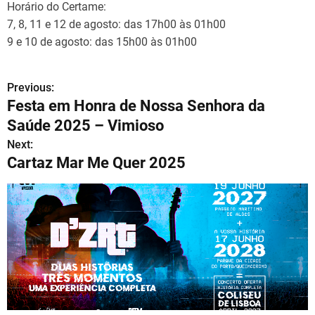
Horário do Certame:
7, 8, 11 e 12 de agosto: das 17h00 às 01h00
9 e 10 de agosto: das 15h00 às 01h00
Previous:
N
Festa em Honra de Nossa Senhora da
a
Saúde 2025 – Vimioso
v
Next:
Cartaz Mar Me Quer 2025
e
g
a
ç
ã
o