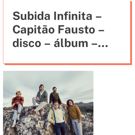
e
Subida Infinita –
s
Capitão Fausto –
disco – álbum –
despedida