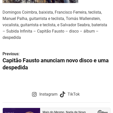
Domingos Coimbra, baixista, Francisco Ferreira, teclista,
Manuel Palha, guitarrista e teclista, Tomás Wallenstein,
vocalista, guitarrista e teclista, e Salvador Seabra, baterista
– Subida Infinita – Capitão Fausto – disco – álbum –
despedida
Previous:
N
Capitão Fausto anunciam novo disco e uma
a
despedida
v
e
g
Instagram
TikTok
a
ç