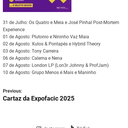
31 de Julho: Os Quatro e Meia e José Pinhal Post-Mortem
Experience
01 de Agosto: Plutonio e Nininho Vaz Maia
02 de Agosto: Xutos & Pontapés e Hybrid Theory
03 de Agosto: Tony Carreira
06 de Agosto: Calema e Nena
07 de Agosto: London LP (Lon3r Johnny & ProfJam)
10 de Agosto: Grupo Menos é Mais e Maninho
Previous:
N
Cartaz da Expofacic 2025
a
v
e