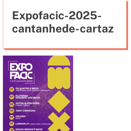
e
Expofacic-2025-
s
cantanhede-cartaz