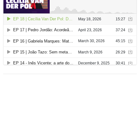
d
e
a
r
t
i
g
o
s