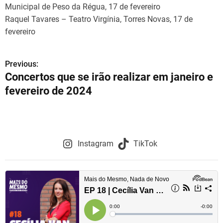
Municipal de Peso da Régua, 17 de fevereiro
Raquel Tavares – Teatro Virgínia, Torres Novas, 17 de
fevereiro
Previous:
N
Concertos que se irão realizar em janeiro e
a
fevereiro de 2024
v
e
g
Instagram
TikTok
a
ç
ã
o