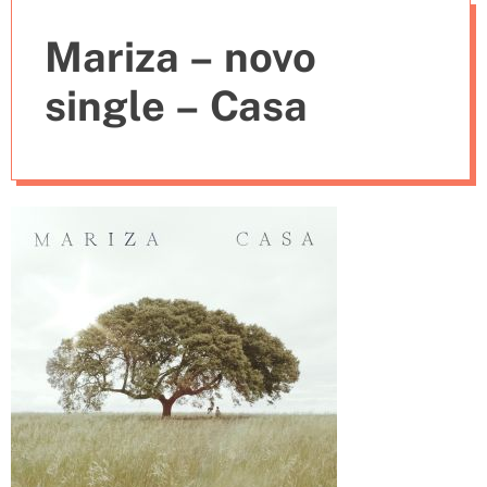
e
Mariza – novo
s
single – Casa