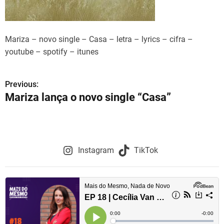
Mariza – novo single – Casa – letra – lyrics – cifra –
youtube – spotify – itunes
Previous:
N
Mariza lança o novo single “Casa”
a
v
e
Instagram
TikTok
g
a
ç
ã