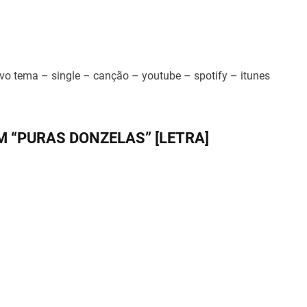
ema – single – canção – youtube – spotify – itunes
M “PURAS DONZELAS” [LETRA]