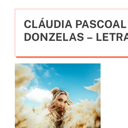
t
i
e
CLÁUDIA PASCOAL
s
DONZELAS – LETR