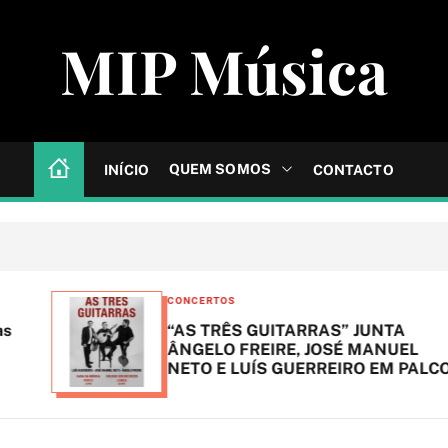
MIP Música
QUEM SOMOS
INÍCIO
CONTACTO
C
CONCERTOS
a
“AS TRÊS GUITARRAS” JUNTA
t
ÂNGELO FREIRE, JOSÉ MANUEL
NETO E LUÍS GUERREIRO EM PALCO
e
g
o
r