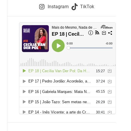
e
Instagram
TikTok
i
e
s