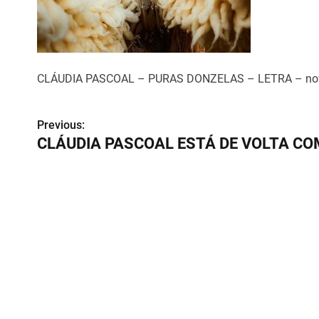
CLÁUDIA PASCOAL – PURAS DONZELAS – LETRA – novo t
Previous:
N
CLÁUDIA PASCOAL ESTÁ DE VOLTA CO
a
v
e
g
a
ç
ã