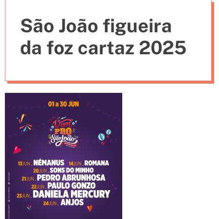
e
São João figueira
s
da foz cartaz 2025