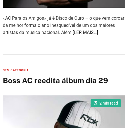
«AC Para os Amigos» já é Disco de Ouro – o que vem coroar
da melhor forma o ano inesquecível de um dos maiores
artistas da música nacional. Além
[LER MAIS…]
C
SEM CATEGORIA
a
Boss AC reedita álbum dia 29
t
e
g
E
2 min read
o
s
t
r
i
m
i
a
e
t