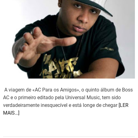
e
s
d
r
e
a
d
t
i
m
e
A viagem de «AC Para os Amigos», o quinto álbum de Boss
AC e o primeiro editado pela Universal Music, tem sido
verdadeiramente inesquecível e está longe de chegar
[LER
MAIS…]