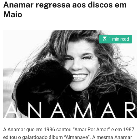
a
Anamar regressa aos discos em
t
Maio
e
g
o
E
r
1 min read
s
i
t
i
e
m
a
s
t
e
d
r
e
a
d
t
i
m
e
A Anamar que em 1986 cantou “Amar Por Amar” e em 1987
editou o galardoado álbum “Almanave”. A mesma Anamar