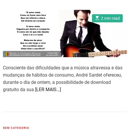
o
r
i
E
2 min read
s
e
t
i
s
m
a
t
e
d
r
e
a
d
Consciente das dificuldades que a música atravessa e das
t
i
mudanças de hábitos de consumo, André Sardet ofereceu,
m
durante o dia de ontem, a possibilidade de download
e
gratuito da sua
[LER MAIS…]
C
SEM CATEGORIA