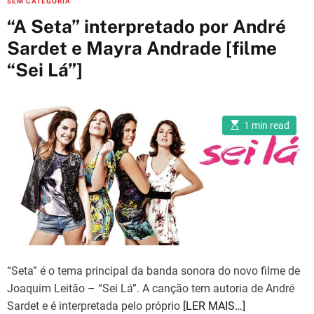
SEM CATEGORIA
e
a
“A Seta” interpretado por André
t
Sardet e Mayra Andrade [filme
e
“Sei Lá”]
g
o
r
i
E
1 min read
s
e
t
i
s
m
a
t
e
d
r
e
a
d
t
i
“Seta” é o tema principal da banda sonora do novo filme de
m
e
Joaquim Leitão – “Sei Lá”. A canção tem autoria de André
Sardet e é interpretada pelo próprio
[LER MAIS…]