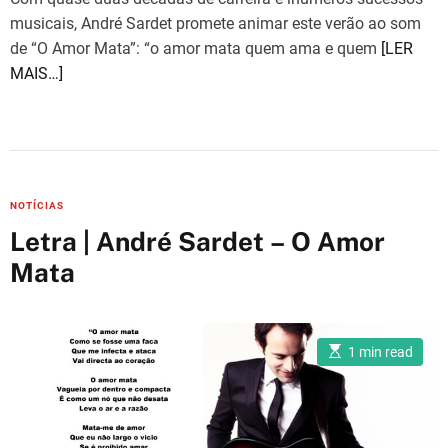
t
i
musicais, André Sardet promete animar este verão ao som
m
de “O Amor Mata”: “o amor mata quem ama e quem
[LER
e
MAIS…]
C
NOTÍCIAS
a
Letra | André Sardet – O Amor
t
Mata
e
g
o
E
r
1 min read
s
i
t
i
e
m
a
s
t
e