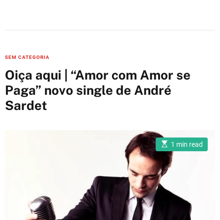
C
SEM CATEGORIA
a
Oiça aqui | “Amor com Amor se
t
Paga” novo single de André
e
Sardet
g
o
r
i
E
1 min read
s
e
t
i
s
m
a
t
e
d
r
e
a