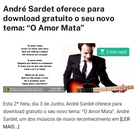
a
André Sardet oferece para
t
download gratuito o seu novo
e
tema: “O Amor Mata”
g
o
r
i
E
2 min read
s
e
t
i
s
m
a
t
e
d
r
e
a
d
Esta 2ª feira, dia 3 de Junho, André Sardet oferece para
t
i
download gratuito o seu novo tema: “O Amor Mata”. André
m
Sardet, um dos músicos de maior reconhecimento em
[LER
e
MAIS…]