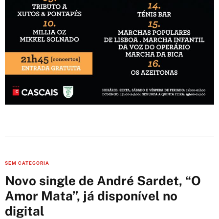
C
SEM CATEGORIA
a
Novo single de André Sardet, “O
t
Amor Mata”, já disponível no
e
digital
g