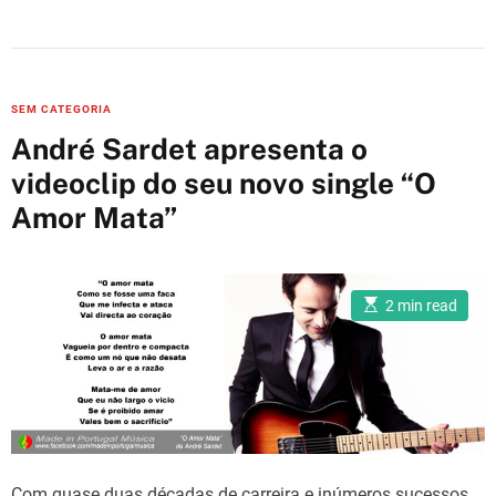
C
SEM CATEGORIA
a
André Sardet apresenta o
t
videoclip do seu novo single “O
e
Amor Mata”
g
o
r
i
E
2 min read
s
e
t
i
s
m
a
t
e
d
r
e
a
d
Com quase duas décadas de carreira e inúmeros sucessos