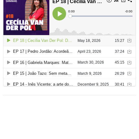
a
ç
ã
o
d
e
a
r
t
i
g
o