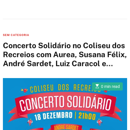
C
SEM CATEGORIA
a
Concerto Solidário no Coliseu dos
t
Recreios com Aurea, Susana Félix,
e
André Sardet, Luiz Caracol e
g
o
muitos mais
r
i
E
0 min read
s
e
t
i
s
m
a
t
e
d
r
e