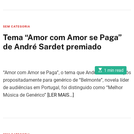
C
SEM CATEGORIA
a
Tema “Amor com Amor se Paga”
t
de André Sardet premiado
e
g
o
E
r
1 min read
“Amor com Amor se Paga”, o tema que André Sardet compôs
s
i
t
propositadamente para genérico de “Belmonte”, novela líder
i
e
m
de audiências em Portugal, foi distinguido como “Melhor
a
s
Música de Genérico”
[LER MAIS…]
t
e
d
r
e
a
d
t
i
m
C