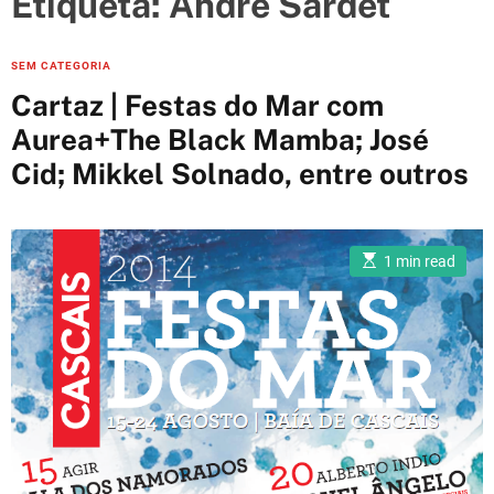
Etiqueta:
André Sardet
e
s
C
SEM CATEGORIA
a
Cartaz | Festas do Mar com
t
Aurea+The Black Mamba; José
e
Cid; Mikkel Solnado, entre outros
g
o
r
i
E
1 min read
s
e
t
i
s
m
a
t
e
d
r
e
a
d
t
i
m