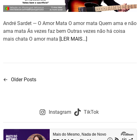
d
r
e
a
d
André Sardet — O Amor Mata O amor mata Quem ama e não
t
i
ama mata Ás vezes faz bem Outras vezes não há coisa
m
mais chata O amor mata
[LER MAIS…]
e
←
Older Posts
N
a
v
Instagram
TikTok
e
g