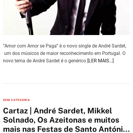
d
t
i
m
e
“Amor com Amor se Paga” é o novo single de André Sardet,
um dos músicos de maior reconhecimento em Portugal. O
novo tema de André Sardet é o genérico
[LER MAIS…]
C
SEM CATEGORIA
a
Cartaz | André Sardet, Mikkel
t
Solnado, Os Azeitonas e muitos
e
mais nas Festas de Santo António
g