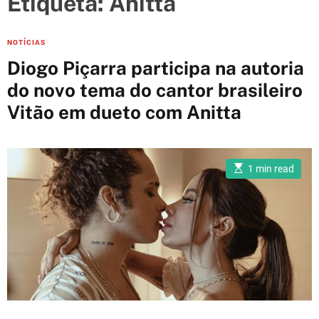
Etiqueta:
Anitta
e
s
C
NOTÍCIAS
a
Diogo Piçarra participa na autoria
t
do novo tema do cantor brasileiro
e
Vitão em dueto com Anitta
g
o
r
i
E
1 min read
s
e
t
i
s
m
a
t
e
d
r
e
a
d
t
i
m