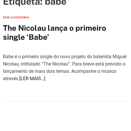
Etiqueta:
babe
e
s
C
SEM CATEGORIA
a
The Nicolau lança o primeiro
t
single ‘Babe’
e
g
o
Babe é o primeiro single do novo projeto do baterista Miguel
r
Nicolau, intitulado “The Nicolau”. Para breve está previsto o
i
lançamento de mais dois temas. Acompanhe o músico
e
através
[LER MAIS…]
s