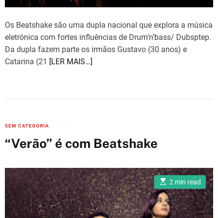
Os Beatshake são uma dupla nacional que explora a música
eletrónica com fortes influências de Drum’n’bass/ Dubsptep.
Da dupla fazem parte os irmãos Gustavo (30 anos) e
Catarina (21
[LER MAIS…]
C
SEM CATEGORIA
a
“Verão” é com Beatshake
t
e
g
E
2 min read
o
s
t
r
i
m
i
a