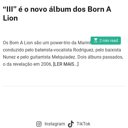
a
“III” é o novo álbum dos Born A
t
Lion
e
g
o
E
r
2 min read
Os Born A Lion são um power-trio da Marinha Grande,
s
i
t
conduzido pelo baterista-vocalista Rodriguez, pelo baixista
i
e
m
Nunez e pelo guitarrista Melquiadez. Dois álbuns passados,
a
s
o da revelação em 2006,
[LER MAIS…]
t
e
d
r
e
a
d
t
i
m
e
Instagram
TikTok