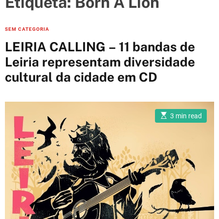
Etiqueta:
Born A Lion
e
s
C
SEM CATEGORIA
a
LEIRIA CALLING – 11 bandas de
t
Leiria representam diversidade
e
cultural da cidade em CD
g
o
r
i
E
3 min read
s
e
t
i
s
m
a
t
e
d
r
e
a
d
t
i
m