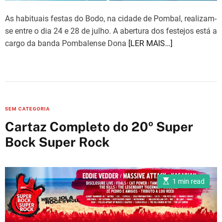
As habituais festas do Bodo, na cidade de Pombal, realizam-
se entre o dia 24 e 28 de julho. A abertura dos festejos está a
cargo da banda Pombalense Dona
[LER MAIS…]
C
SEM CATEGORIA
a
Cartaz Completo do 20º Super
t
Bock Super Rock
e
g
o
E
r
1 min read
s
i
t
i
e
m
a
s
t