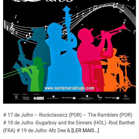
# 17 de Julho – Rockclassicz (POR) – The Ramblers (POR)
# 18 de Julho -Sugarboy and the Sinners (HOL) -Rod Barthet
(FRA) # 19 de Julho -Mz Dee &
[LER MAIS…]