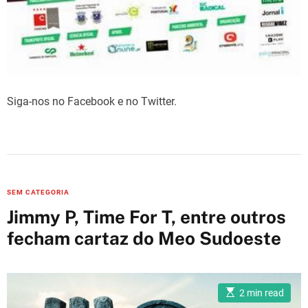
Siga-nos no Facebook e no Twitter.
C
SEM CATEGORIA
a
Jimmy P, Time For T, entre outros
t
fecham cartaz do Meo Sudoeste
e
g
o
E
r
2 min read
s