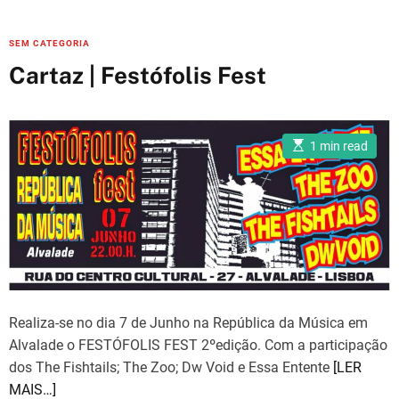
C
SEM CATEGORIA
a
Cartaz | Festófolis Fest
t
e
g
E
1 min read
o
s
t
r
i
m
i
a
e
t
e
s
d
r
e
a
d
t
i
Realiza-se no dia 7 de Junho na República da Música em
m
e
Alvalade o FESTÓFOLIS FEST 2ºedição. Com a participação
dos The Fishtails; The Zoo; Dw Void e Essa Entente
[LER
MAIS…]