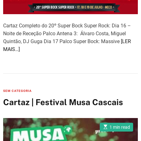
e
d
r
e
a
Cartaz Completo do 20º Super Bock Super Rock: Dia 16 –
d
t
Noite de Receção Palco Antena 3: Álvaro Costa, Miguel
i
m
Quintão, DJ Guga Dia 17 Palco Super Bock: Massive
[LER
e
MAIS…]
C
SEM CATEGORIA
a
Cartaz | Festival Musa Cascais
t
e
g
E
1 min read
o
s
t
r
i