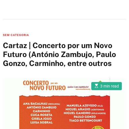
C
SEM CATEGORIA
a
Cartaz | Concerto por um Novo
t
Futuro (António Zambujo, Paulo
e
Gonzo, Carminho, entre outros
g
o
r
i
E
3 min read
s
e
t
i
s
m
a
t
e
d
r
e