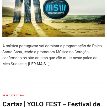
i
t
i
e
m
a
s
t
e
d
r
e
a
d
t
i
m
A música portuguesa vai dominar a programação do Palco
e
Santa Casa, tendo a promotora Música no Coração
confirmado os oito artistas que vão atuar neste palco do
Meo Sudoeste,
[LER MAIS…]
C
SEM CATEGORIA
a
Cartaz | YOLO FEST – Festival de
t