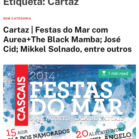
Etiqueta:
Cartaz
e
s
C
SEM CATEGORIA
a
Cartaz | Festas do Mar com
t
Aurea+The Black Mamba; José
e
Cid; Mikkel Solnado, entre outros
g
o
r
i
E
1 min read
s
e
t
i
s
m
a
t
e
d
r
e
a
d
t
i
m