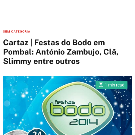
C
SEM CATEGORIA
a
Cartaz | Festas do Bodo em
t
Pombal: António Zambujo, Clã,
e
Slimmy entre outros
g
o
r
i
E
1 min read
s
e
t
i
s
m
a
t
e
d
r
e
a
d