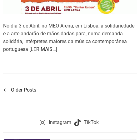
a
d
t
i
m
e
No dia 3 de Abril, no MEO Arena, em Lisboa, a solidariedade
e a arte andarão de mãos dadas para, numa demanda
solidária, intérpretes maiores da música contemporânea
portuguesa
[LER MAIS…]
←
Older Posts
N
a
v
Instagram
TikTok
e
g