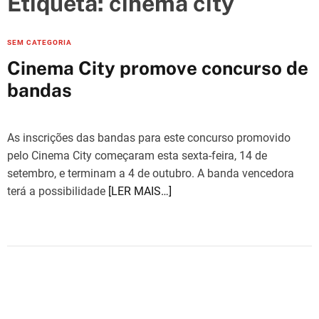
Etiqueta:
cinema city
e
s
C
SEM CATEGORIA
a
Cinema City promove concurso de
t
bandas
e
g
o
As inscrições das bandas para este concurso promovido
r
pelo Cinema City começaram esta sexta-feira, 14 de
i
setembro, e terminam a 4 de outubro. A banda vencedora
e
terá a possibilidade
[LER MAIS…]
s