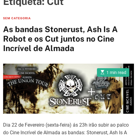
Etiqueta:
Cut
e
s
C
SEM CATEGORIA
a
As bandas Stonerust, Ash Is A
t
Robot e os Cut juntos no Cine
e
Incrível de Almada
g
o
r
i
E
1 min read
s
e
t
i
s
m
a
t
e
d
r
e
a
d
Dia 22 de Fevereiro (sexta-feira) ás 23h irão subir ao palco
t
i
do Cine Incrível de Almada as bandas: Stonerust, Ash Is A
m