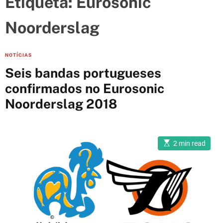
Etiqueta:
Eurosonic
e
s
Noorderslag
C
NOTÍCIAS
a
Seis bandas portugueses
t
confirmados no Eurosonic
e
Noorderslag 2018
g
o
r
i
E
2 min read
s
e
t
i
s
m
a
t
e
d
r
e
a