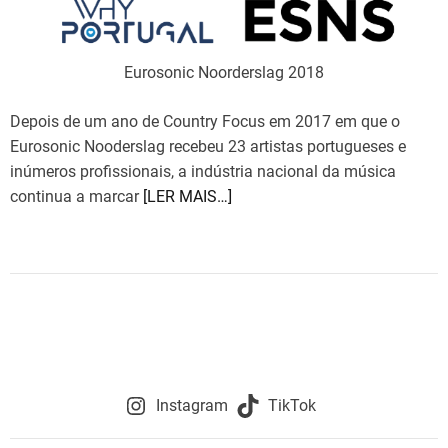
d
t
i
m
e
Eurosonic Noorderslag 2018
Depois de um ano de Country Focus em 2017 em que o
Eurosonic Nooderslag recebeu 23 artistas portugueses e
inúmeros profissionais, a indústria nacional da música
continua a marcar
[LER MAIS…]
Instagram
TikTok