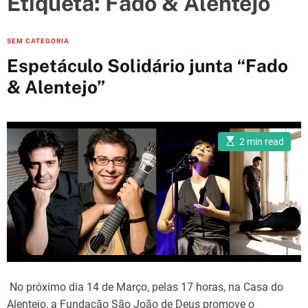
Etiqueta:
Fado & Alentejo
e
s
C
SEM CATEGORIA
a
Espetáculo Solidário junta “Fado
t
& Alentejo”
e
g
o
E
r
2 min read
s
i
t
i
e
m
a
s
t
e
d
r
e
a
d
t
i
m
No próximo dia 14 de Março, pelas 17 horas, na Casa do
e
Alentejo, a Fundação São João de Deus promove o