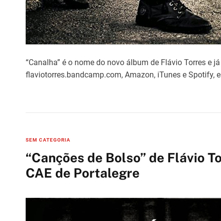
“Canalha” é o nome do novo álbum de Flávio Torres e já
flaviotorres.bandcamp.com, Amazon, iTunes e Spotify, 
C
SEM CATEGORIA
a
“Canções de Bolso” de Flávio T
t
CAE de Portalegre
e
g
o
r