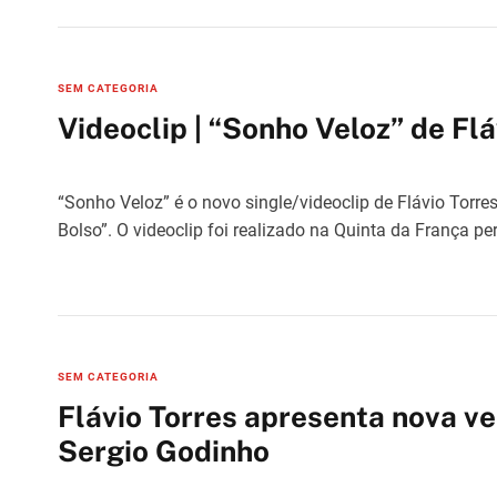
C
SEM CATEGORIA
a
Videoclip | “Sonho Veloz” de Flá
t
e
g
“Sonho Veloz” é o novo single/videoclip de Flávio Torre
o
Bolso”. O videoclip foi realizado na Quinta da França pe
r
i
e
s
C
SEM CATEGORIA
a
Flávio Torres apresenta nova ve
t
Sergio Godinho
e
g