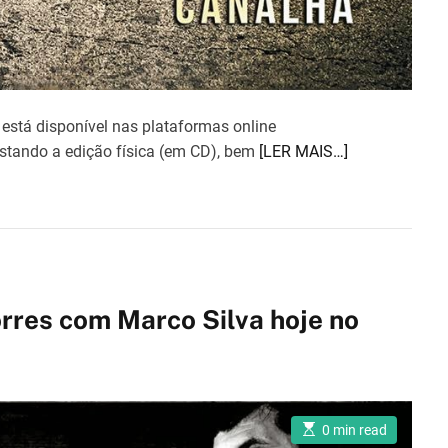
 está disponível nas plataformas online
estando a edição física (em CD), bem
[LER MAIS…]
orres com Marco Silva hoje no
E
0 min read
s