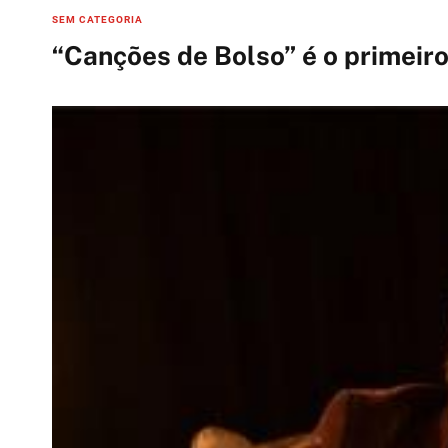
C
SEM CATEGORIA
a
“Canções de Bolso” é o primeiro
t
e
g
o
r
i
e
s