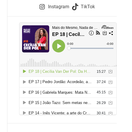
e
Instagram
TikTok
i
e
s