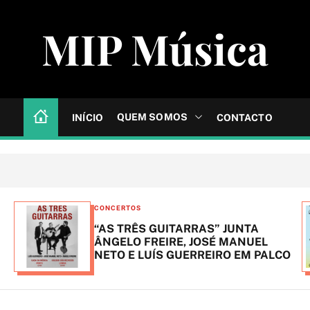
MIP Música
QUEM SOMOS
INÍCIO
CONTACTO
C
CONCERTOS
a
“AS TRÊS GUITARRAS” JUNTA
t
ÂNGELO FREIRE, JOSÉ MANUEL
NETO E LUÍS GUERREIRO EM PALCO
e
g
o
r