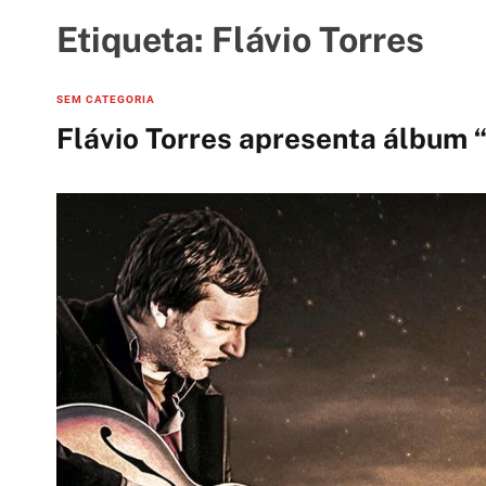
t
i
Etiqueta:
Flávio Torres
e
s
C
SEM CATEGORIA
a
Flávio Torres apresenta álbum 
t
e
g
o
r
i
e
s