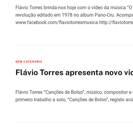
o
Flávio Torres brinda-nos hoje com o vídeo da música “O 
r
revolução editado em 1978 no álbum Pano-Cru. Acompa
i
www.facebook.com/flaviotorresmusica http://flavioto
e
s
C
SEM CATEGORIA
a
Flávio Torres apresenta novo v
t
e
g
Flávio Torres “Canções de Bolso”, músico, compositor e
o
primeiro trabalho a solo, “Canções de Bolso”, registo a
r
i
e
s