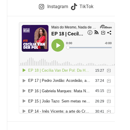
e
Instagram
TikTok
i
e
s