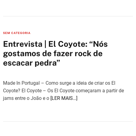
s
C
SEM CATEGORIA
a
Entrevista | El Coyote: “Nós
t
gostamos de fazer rock de
e
escacar pedra”
g
o
r
Made In Portugal – Como surge a ideia de criar os El
i
Coyote? El Coyote – Os El Coyote começaram a partir de
e
jams entre o João e o
[LER MAIS…]
s