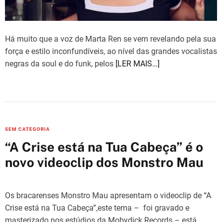
Há muito que a voz de Marta Ren se vem revelando pela sua
força e estilo inconfundíveis, ao nível das grandes vocalistas
negras da soul e do funk, pelos
[LER MAIS…]
C
SEM CATEGORIA
a
“A Crise está na Tua Cabeça” é o
t
novo videoclip dos Monstro Mau
e
g
o
Os bracarenses Monstro Mau apresentam o videoclip de “A
r
Crise está na Tua Cabeça”,este tema – foi gravado e
i
masterizado nos estúdios da Mobydick Records – está