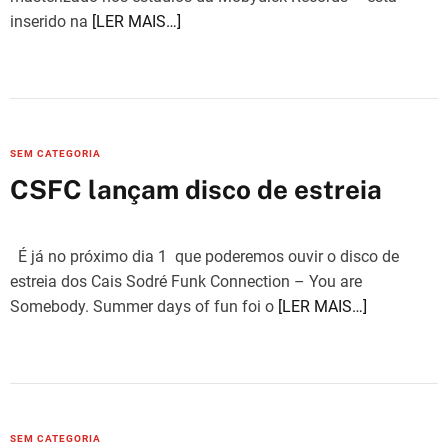
e
inserido na
[LER MAIS…]
s
C
SEM CATEGORIA
a
CSFC lançam disco de estreia
t
e
g
É já no próximo dia 1 que poderemos ouvir o disco de
o
estreia dos Cais Sodré Funk Connection – You are
r
Somebody. Summer days of fun foi o
[LER MAIS…]
i
e
s
C
SEM CATEGORIA