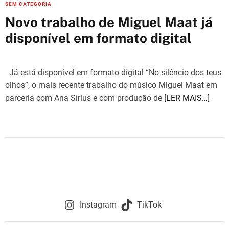
C
SEM CATEGORIA
a
Novo trabalho de Miguel Maat já
t
disponível em formato digital
e
g
o
Já está disponível em formato digital “No silêncio dos teus
r
olhos”, o mais recente trabalho do músico Miguel Maat em
i
parceria com Ana Sírius e com produção de
[LER MAIS…]
e
s
Instagram
TikTok