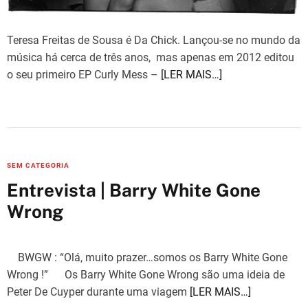
Teresa Freitas de Sousa é Da Chick. Lançou-se no mundo da
música há cerca de três anos, mas apenas em 2012 editou
o seu primeiro EP Curly Mess –
[LER MAIS…]
C
SEM CATEGORIA
a
Entrevista | Barry White Gone
t
Wrong
e
g
o
BWGW : “Olá, muito prazer…somos os Barry White Gone
r
Wrong !” Os Barry White Gone Wrong são uma ideia de
i
Peter De Cuyper durante uma viagem
[LER MAIS…]
e