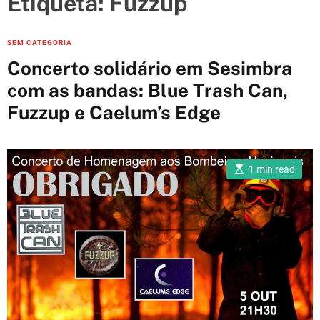
Etiqueta:
Fuzzup
e
s
C
SEM CATEGORIA
a
Concerto solidário em Sesimbra
t
com as bandas: Blue Trash Can,
e
Fuzzup e Caelum’s Edge
g
o
r
i
E
1 min read
s
e
t
i
s
m
a
t
e
d
r
e
a
d
t
i
m