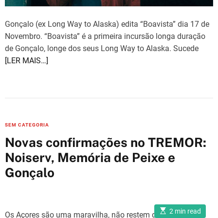
Gonçalo (ex Long Way to Alaska) edita “Boavista” dia 17 de
Novembro. “Boavista” é a primeira incursão longa duração
de Gonçalo, longe dos seus Long Way to Alaska. Sucede
[LER MAIS…]
C
SEM CATEGORIA
a
Novas confirmações no TREMOR:
t
Noiserv, Memória de Peixe e
e
Gonçalo
g
o
r
i
E
2 min read
Os Açores são uma maravilha, não restem dúvidas: uma
s