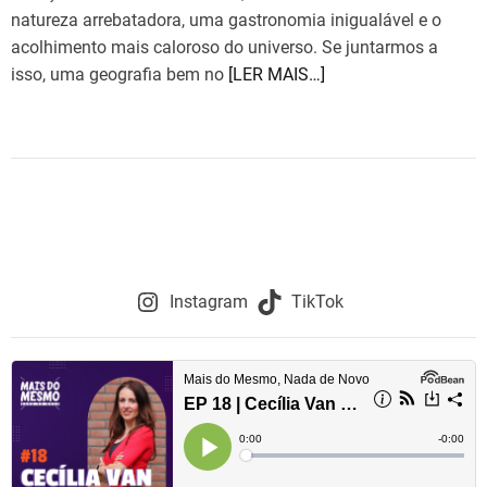
e
t
natureza arrebatadora, uma gastronomia inigualável e o
i
s
m
acolhimento mais caloroso do universo. Se juntarmos a
a
isso, uma geografia bem no
[LER MAIS…]
t
e
d
r
e
a
d
t
i
m
e
Instagram
TikTok