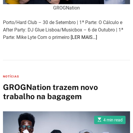
GROGNation
Porto/Hard Club – 30 de Setembro | 1ª Parte: O Cálculo e
After Party: DJ Glue Lisboa/Musicbox – 6 de Outubro | 1ª
Parte: Mike Lyte Com o primeiro
[LER MAIS…]
C
NOTÍCIAS
a
GROGNation trazem novo
t
trabalho na bagagem
e
g
o
E
r
4 min read
s
i
t
i