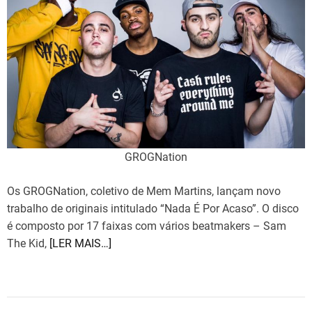
e
m
a
s
t
e
d
r
e
a
d
t
i
m
e
GROGNation
Os GROGNation, coletivo de Mem Martins, lançam novo
trabalho de originais intitulado “Nada É Por Acaso”. O disco
é composto por 17 faixas com vários beatmakers – Sam
The Kid,
[LER MAIS…]