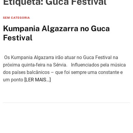
Etiqueta:
Guca Festival
e
s
C
SEM CATEGORIA
a
Kumpania Algazarra no Guca
t
Festival
e
g
o
Os Kumpania Algazarra irão atuar no Guca Festival na
r
próxima quinta-feira na Sérvia. Influenciados pela música
i
dos países balcânicos – que foi sempre uma constante e
e
um ponto
[LER MAIS…]
s