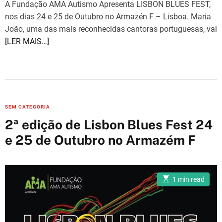
A Fundação AMA Autismo Apresenta LISBON BLUES FEST,
e
nos dias 24 e 25 de Outubro no Armazén F – Lisboa. Maria
João, uma das mais reconhecidas cantoras portuguesas, vai
[LER MAIS…]
C
SEM CATEGORIA
a
2ª edição de Lisbon Blues Fest 24
t
e 25 de Outubro no Armazém F
e
g
o
E
r
1 min read
s
i
t
i
e
m
a
s
t