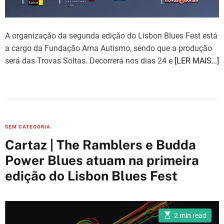
A organização da segunda edição do Lisbon Blues Fest está
a cargo da Fundação Ama Autismo, sendo que a produção
será das Trovas Soltas. Decorrerá nos dias 24 e
[LER MAIS…]
C
SEM CATEGORIA
a
Cartaz | The Ramblers e Budda
t
Power Blues atuam na primeira
e
edição do Lisbon Blues Fest
g
o
r
i
E
2 min read
s