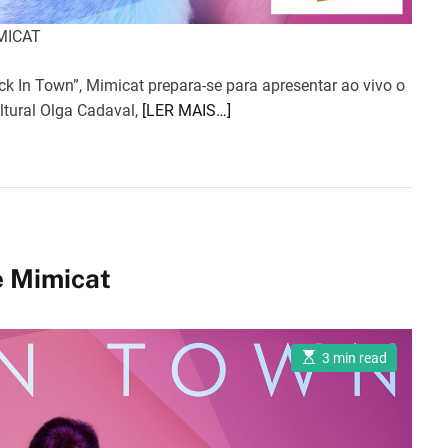
MICAT
k In Town”, Mimicat prepara-se para apresentar ao vivo o
ltural Olga Cadaval,
[LER MAIS…]
e Mimicat
E
3 min read
s
t
i
m
a
t