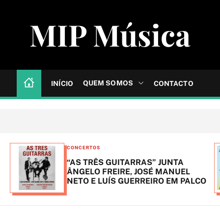
MIP Música
QUEM SOMOS
INÍCIO
CONTACTO
C
CONCERTOS
a
“AS TRÊS GUITARRAS” JUNTA
t
ÂNGELO FREIRE, JOSÉ MANUEL
NETO E LUÍS GUERREIRO EM PALCO
e
g
o
r