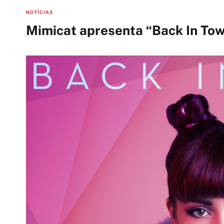
C
NOTÍCIAS
a
Mimicat apresenta “Back In Tow
t
e
g
o
r
i
e
s