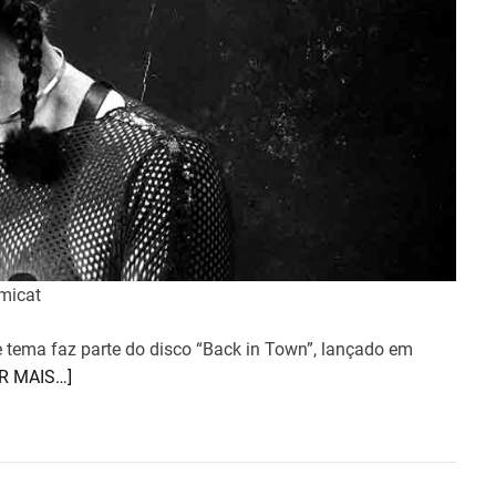
micat
 tema faz parte do disco “Back in Town”, lançado em
ER MAIS…]