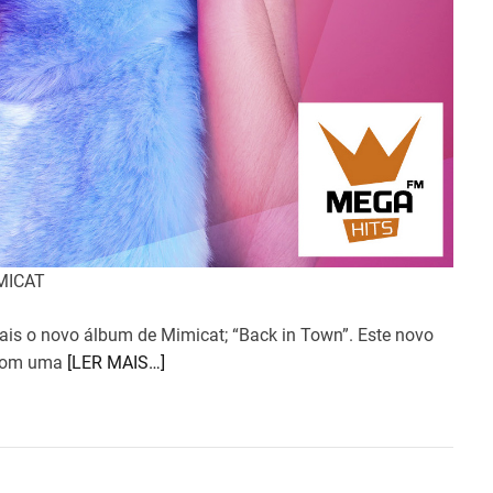
MICAT
tais o novo álbum de Mimicat; “Back in Town”. Este novo
a com uma
[LER MAIS…]