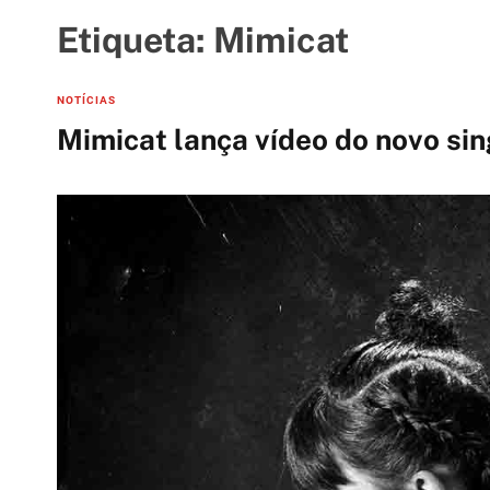
t
i
Etiqueta:
Mimicat
e
s
C
NOTÍCIAS
a
Mimicat lança vídeo do novo s
t
e
g
o
r
i
e
s