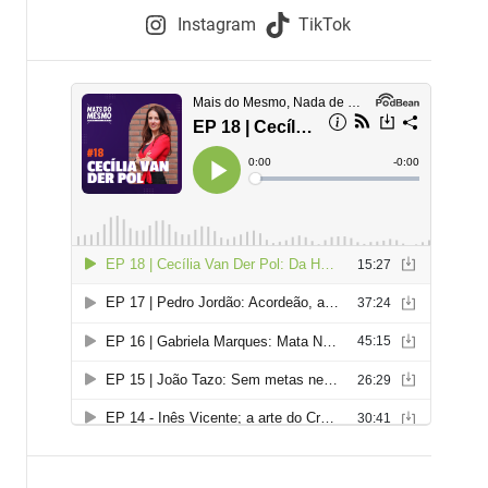
e
Instagram
TikTok
i
e
s