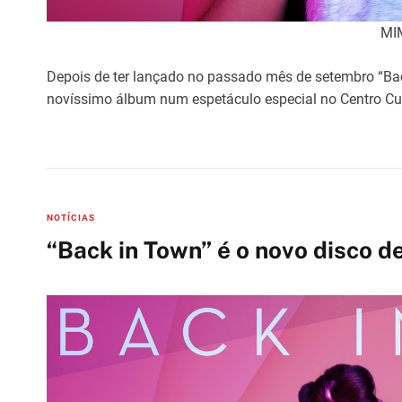
MI
Depois de ter lançado no passado mês de setembro “Bac
novíssimo álbum num espetáculo especial no Centro Cu
C
NOTÍCIAS
a
“Back in Town” é o novo disco d
t
e
g
o
r
i
e