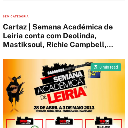
C
SEM CATEGORIA
a
Cartaz | Semana Académica de
t
Leiria conta com Deolinda,
e
Mastiksoul, Richie Campbell,
g
o
Mind da Gap e Dj Ride
r
i
E
0 min read
s
e
t
i
s
m
a
t
e
d
r
e
a
d
t
i
m