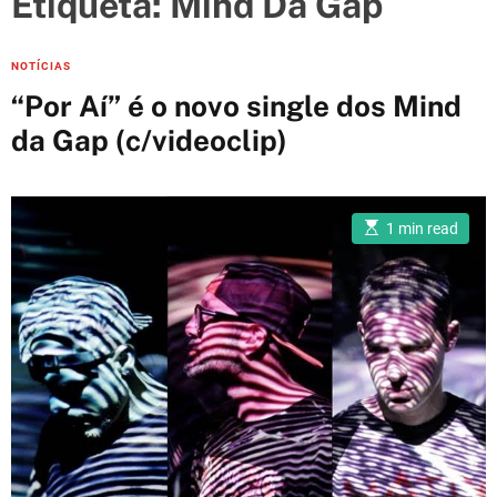
Etiqueta:
Mind Da Gap
e
s
C
NOTÍCIAS
a
“Por Aí” é o novo single dos Mind
t
da Gap (c/videoclip)
e
g
o
E
r
1 min read
s
i
t
i
e
m
a
s
t
e
d
r
e
a
d
t
i
m
e