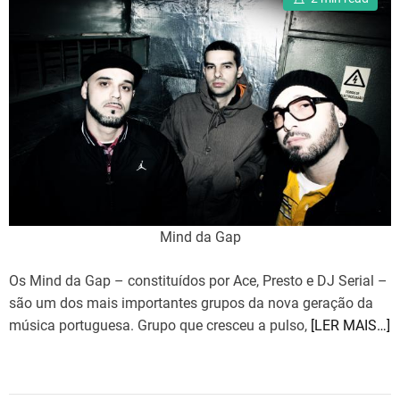
o
s
t
r
i
m
i
a
e
t
e
s
d
r
e
a
d
t
i
m
e
Mind da Gap
Os Mind da Gap – constituídos por Ace, Presto e DJ Serial –
são um dos mais importantes grupos da nova geração da
música portuguesa. Grupo que cresceu a pulso,
[LER MAIS…]