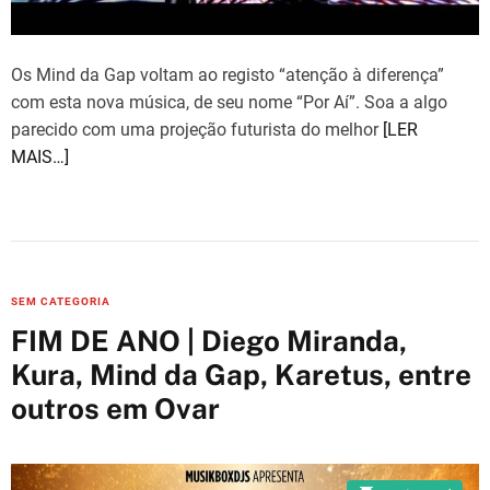
Os Mind da Gap voltam ao registo “atenção à diferença”
com esta nova música, de seu nome “Por Aí”. Soa a algo
parecido com uma projeção futurista do melhor
[LER
MAIS…]
C
SEM CATEGORIA
a
FIM DE ANO | Diego Miranda,
t
Kura, Mind da Gap, Karetus, entre
e
outros em Ovar
g
o
r
i