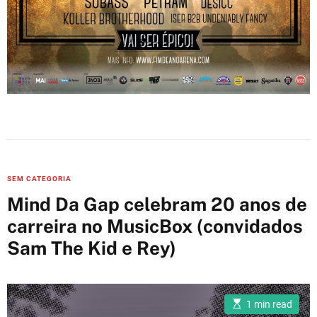
C
SEM CATEGORIA
a
Mind Da Gap celebram 20 anos de
t
carreira no MusicBox (convidados
e
Sam The Kid e Rey)
g
o
r
i
E
1 min read
s