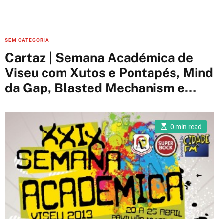
C
SEM CATEGORIA
a
Cartaz | Semana Académica de
t
Viseu com Xutos e Pontapés, Mind
e
da Gap, Blasted Mechanism e
g
o
muitos mais
r
i
E
0 min read
s
e
t
i
s
m
a
t
e
d
r
e
a
d
t