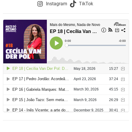
Instagram
TikTok
e
g
a
ç
ã
o
d
e
a
r
t
i