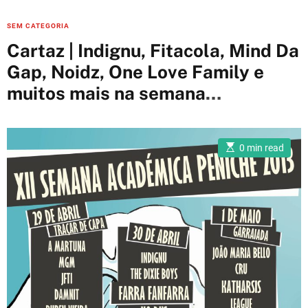
C
SEM CATEGORIA
a
Cartaz | Indignu, Fitacola, Mind Da
t
Gap, Noidz, One Love Family e
e
muitos mais na semana
g
o
académica de Peniche
r
i
E
0 min read
s
e
t
i
s
m
a
t
e
d
r
e
a
d
t
i
m
e