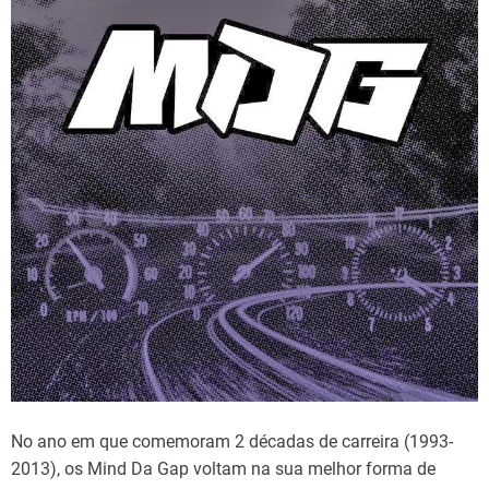
e
t
i
s
m
a
t
e
d
r
e
a
d
t
i
m
e
No ano em que comemoram 2 décadas de carreira (1993-
2013), os Mind Da Gap voltam na sua melhor forma de