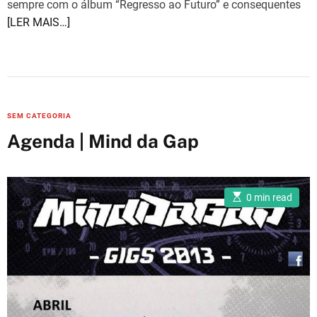
sempre com o álbum “Regresso ao Futuro” e consequentes
[LER MAIS…]
C
SEM CATEGORIA
a
Agenda | Mind da Gap
t
e
g
E
0 min read
o
s
t
r
i
m
i
a
e
t
e
s
d
r
e
a
d