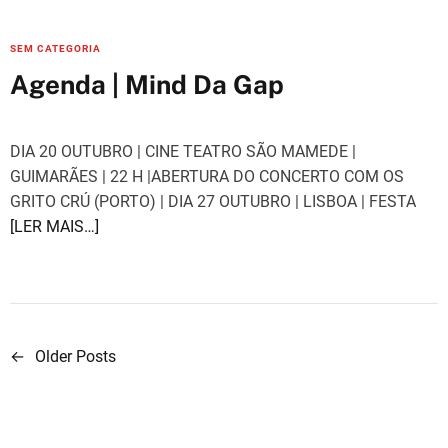
C
SEM CATEGORIA
a
Agenda | Mind Da Gap
t
e
g
DIA 20 OUTUBRO | CINE TEATRO SÃO MAMEDE |
o
GUIMARÃES | 22 H |ABERTURA DO CONCERTO COM OS
r
GRITO CRÚ (PORTO) | DIA 27 OUTUBRO | LISBOA | FESTA
i
[LER MAIS…]
e
s
←
Older Posts
N
a
v