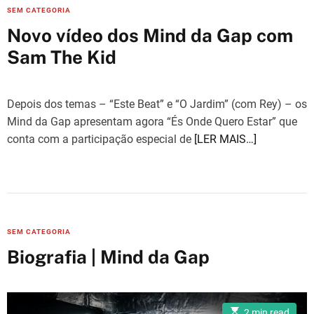
C
SEM CATEGORIA
a
Novo vídeo dos Mind da Gap com
t
Sam The Kid
e
g
o
Depois dos temas – “Este Beat” e “O Jardim” (com Rey) – os
r
Mind da Gap apresentam agora “És Onde Quero Estar” que
i
conta com a participação especial de
[LER MAIS…]
e
s
C
SEM CATEGORIA
a
Biografia | Mind da Gap
t
e
g
E
2 min read