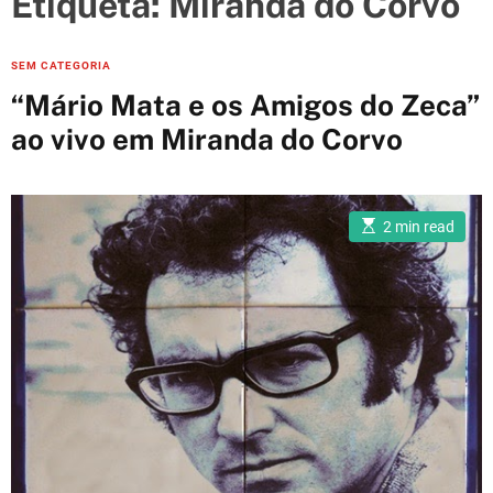
Etiqueta:
Miranda do Corvo
e
s
C
SEM CATEGORIA
a
“Mário Mata e os Amigos do Zeca”
t
ao vivo em Miranda do Corvo
e
g
o
E
r
2 min read
s
i
t
i
e
m
a
s
t
e
d
r
e
a
d
t
i
m
e