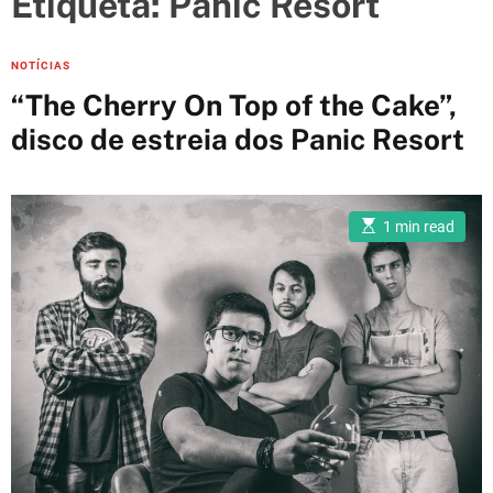
Etiqueta:
Panic Resort
e
s
C
NOTÍCIAS
a
“The Cherry On Top of the Cake”,
t
disco de estreia dos Panic Resort
e
g
o
E
r
1 min read
s
i
t
i
e
m
a
s
t
e
d
r
e
a
d
t
i
m
e