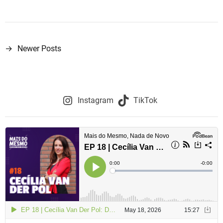
→
Newer Posts
N
a
v
Instagram
TikTok
e
g
a
ç
ã
o
d