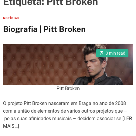
Etiqueta:
Pitt Broken
e
s
C
NOTÍCIAS
a
Biografia | Pitt Broken
t
e
g
E
3 min read
o
s
t
r
i
m
i
a
e
t
e
s
d
Pitt Broken
r
e
a
O projeto Pitt Broken nasceram em Braga no ano de 2008
d
t
com a união de elementos de vários outros projetos que –
i
m
pelas suas afinidades musicais – decidem associar-se
[LER
e
MAIS…]