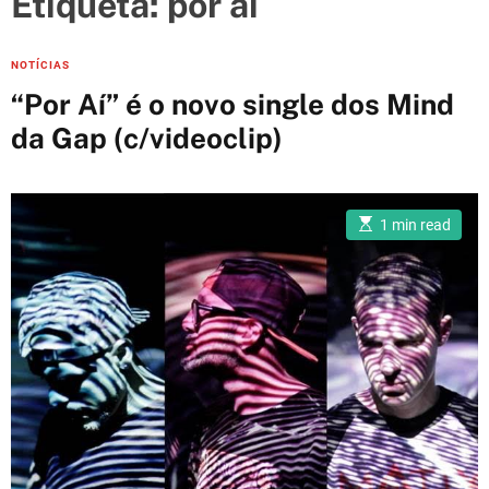
Etiqueta:
por aí
e
s
C
NOTÍCIAS
a
“Por Aí” é o novo single dos Mind
t
da Gap (c/videoclip)
e
g
o
E
r
1 min read
s
i
t
i
e
m
a
s
t
e
d
r
e
a
d
t
i
m
e