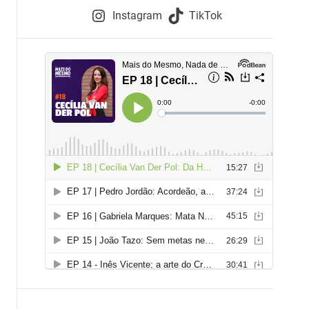
e
Instagram
TikTok
i
e
s