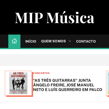
MIP Música
QUEM SOMOS
INÍCIO
CONTACTO
C
CONCERTOS
a
“AS TRÊS GUITARRAS” JUNTA
t
ÂNGELO FREIRE, JOSÉ MANUEL
NETO E LUÍS GUERREIRO EM PALCO
e
g
o
r