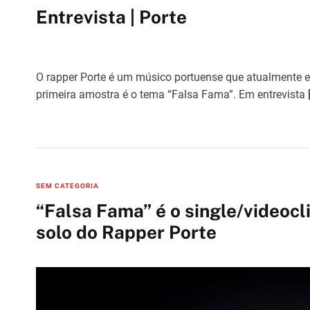
a
Entrevista | Porte
t
e
g
o
O rapper Porte é um músico portuense que atualmente es
r
primeira amostra é o tema “Falsa Fama”. Em entrevista
i
e
s
C
SEM CATEGORIA
a
“Falsa Fama” é o single/videocl
t
solo do Rapper Porte
e
g
o
r
i