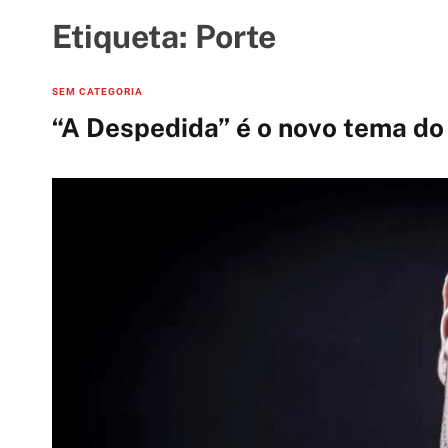
t
i
Etiqueta:
Porte
e
s
C
SEM CATEGORIA
a
“A Despedida” é o novo tema do
t
e
g
o
r
i
e
s