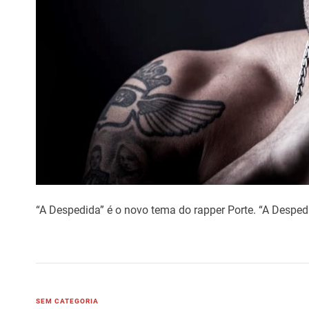
“A Despedida” é o novo tema do rapper Porte. “A Desped
C
SEM CATEGORIA