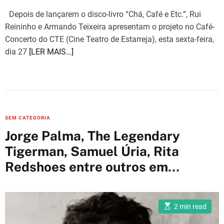
e
Depois de lançarem o disco-livro “Chá, Café e Etc.”, Rui
Reininho e Armando Teixeira apresentam o projeto no Café-
Concerto do CTE (Cine Teatro de Estarreja), esta sexta-feira,
dia 27
[LER MAIS…]
C
SEM CATEGORIA
a
Jorge Palma, The Legendary
t
Tigerman, Samuel Úria, Rita
e
Redshoes entre outros em
g
o
concerto de homenagem a Lou
r
Reed
i
E
2 min read
s
e
t