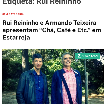
Etiqueta:
Rui Reininho
e
s
C
SEM CATEGORIA
a
Rui Reininho e Armando Teixeira
t
apresentam “Chá, Café e Etc.” em
e
Estarreja
g
o
r
i
E
2 min read
s
e
t
i
s
m
a
t
e
d
r
e
a
d
t
i
m