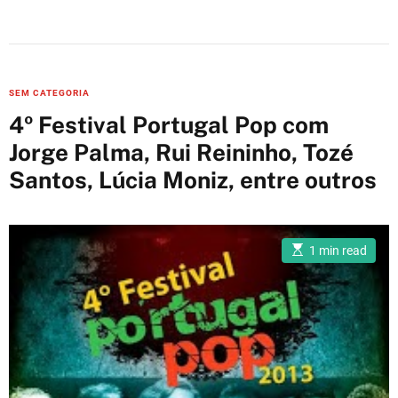
C
SEM CATEGORIA
a
4º Festival Portugal Pop com
t
Jorge Palma, Rui Reininho, Tozé
e
Santos, Lúcia Moniz, entre outros
g
o
r
i
E
1 min read
s
e
t
i
s
m
a
t
e
d
r
e
a
d