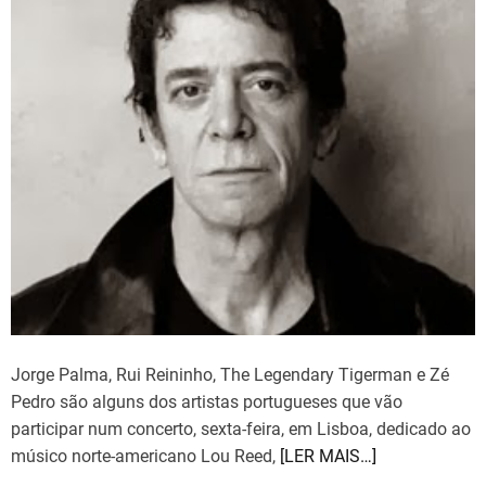
i
s
m
a
t
e
d
r
e
a
d
t
i
m
e
Jorge Palma, Rui Reininho, The Legendary Tigerman e Zé
Pedro são alguns dos artistas portugueses que vão
participar num concerto, sexta-feira, em Lisboa, dedicado ao
músico norte-americano Lou Reed,
[LER MAIS…]