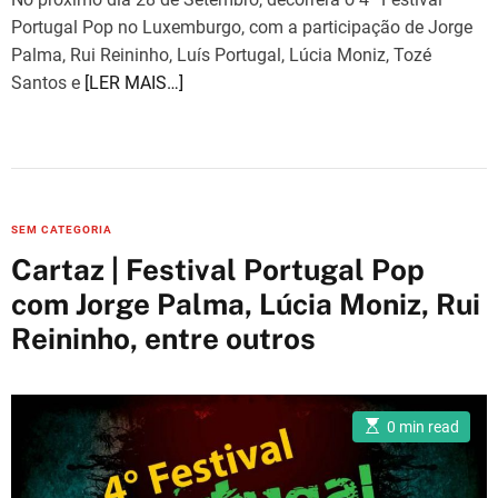
Portugal Pop no Luxemburgo, com a participação de Jorge
Palma, Rui Reininho, Luís Portugal, Lúcia Moniz, Tozé
Santos e
[LER MAIS…]
C
SEM CATEGORIA
a
Cartaz | Festival Portugal Pop
t
com Jorge Palma, Lúcia Moniz, Rui
e
Reininho, entre outros
g
o
r
i
E
0 min read
s
e
t
i
s
m