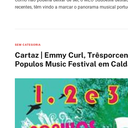
recentes, têm vindo a marcar o panorama musical portu
C
SEM CATEGORIA
a
Cartaz | Emmy Curl, Trêsporcent
t
Populos Music Festival em Cald
e
g
o
r
i
e
s