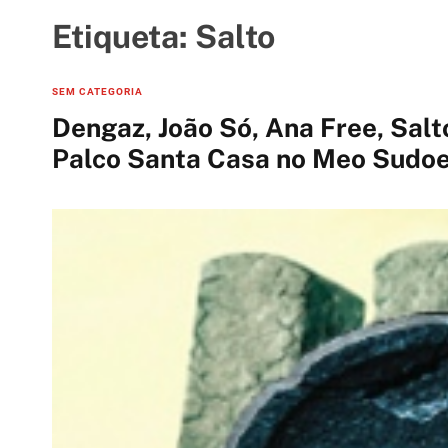
t
i
Etiqueta:
Salto
e
s
C
SEM CATEGORIA
a
Dengaz, João Só, Ana Free, Sal
t
Palco Santa Casa no Meo Sudo
e
g
o
r
i
e
s