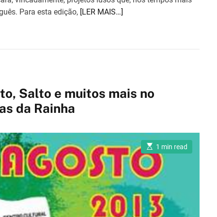
guês. Para esta edição,
[LER MAIS…]
o, Salto e muitos mais no
as da Rainha
E
1 min read
s
t
i
m
a
t
e
d
r
e