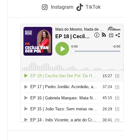
e
Instagram
TikTok
i
e
s