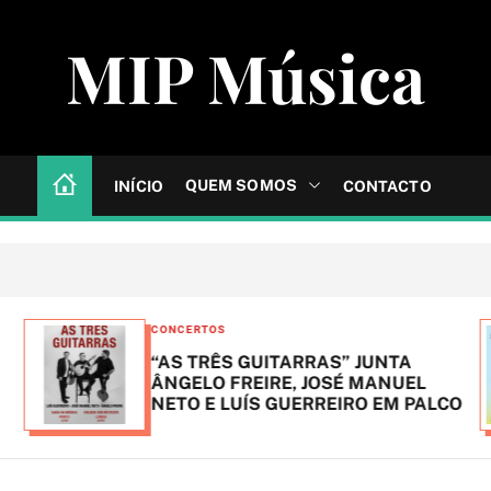
MIP Música
QUEM SOMOS
INÍCIO
CONTACTO
C
CONCERTOS
a
“AS TRÊS GUITARRAS” JUNTA
t
ÂNGELO FREIRE, JOSÉ MANUEL
NETO E LUÍS GUERREIRO EM PALCO
e
g
o
r