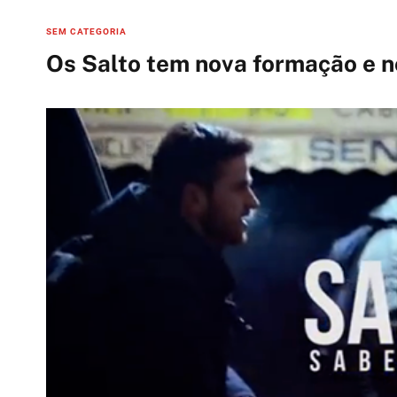
C
SEM CATEGORIA
a
Os Salto tem nova formação e no
t
e
g
o
r
i
e
s