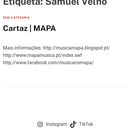
Etiqueta:
Samuel Velho
e
s
C
SEM CATEGORIA
a
Cartaz | MAPA
t
e
g
Mais informações: http://musicamapa.blogspot.pt/
o
http://www.mapamusica.pt/index.swf
r
http://www.facebook.com/musicanomapa/
i
e
s
Instagram
TikTok