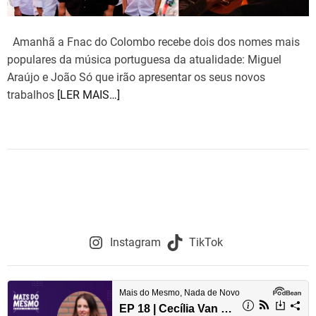
t
e
d
r
e
Amanhã a Fnac do Colombo recebe dois dos nomes mais
a
populares da música portuguesa da atualidade: Miguel
d
t
Araújo e João Só que irão apresentar os seus novos
i
m
trabalhos
[LER MAIS…]
e
Instagram
TikTok