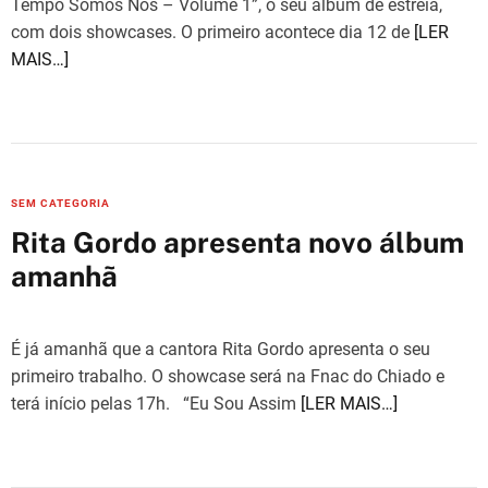
Tempo Somos Nós – Volume 1”, o seu álbum de estreia,
com dois showcases. O primeiro acontece dia 12 de
[LER
MAIS…]
C
SEM CATEGORIA
a
Rita Gordo apresenta novo álbum
t
amanhã
e
g
o
É já amanhã que a cantora Rita Gordo apresenta o seu
r
primeiro trabalho. O showcase será na Fnac do Chiado e
i
terá início pelas 17h. “Eu Sou Assim
[LER MAIS…]
e
s