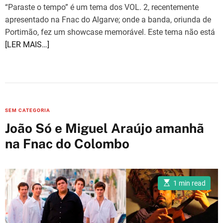
“Paraste o tempo” é um tema dos VOL. 2, recentemente
apresentado na Fnac do Algarve; onde a banda, oriunda de
Portimão, fez um showcase memorável. Este tema não está
[LER MAIS…]
C
SEM CATEGORIA
a
João Só e Miguel Araújo amanhã
t
na Fnac do Colombo
e
g
o
E
r
1 min read
s
i
t
i
e
m
a
s