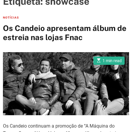
Etiqueta:
showcase
e
s
C
NOTÍCIAS
a
Os Candeio apresentam álbum de
t
estreia nas lojas Fnac
e
g
o
E
r
1 min read
s
i
t
i
e
m
a
s
t
e
d
r
e
a
d
t
i
m
Os Candeio continuam a promoção de “A Máquina do
e