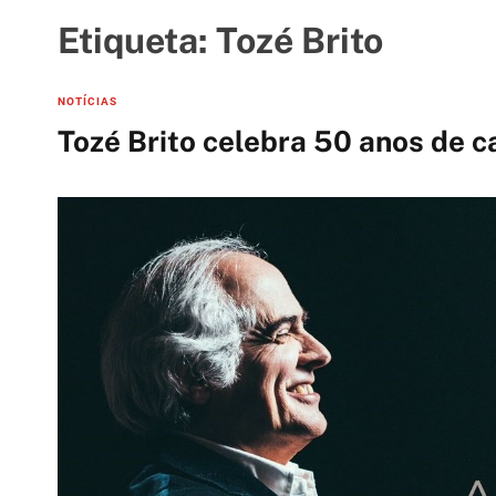
t
i
Etiqueta:
Tozé Brito
e
s
C
NOTÍCIAS
a
Tozé Brito celebra 50 anos de c
t
e
g
o
r
i
e
s