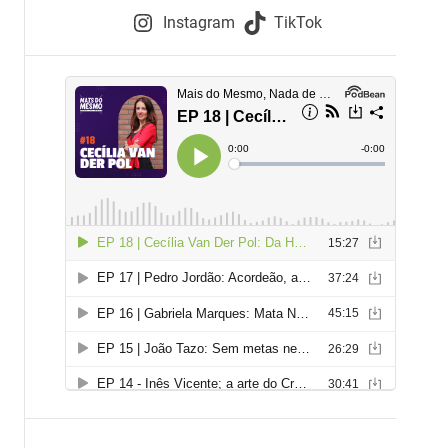
e
Instagram
TikTok
i
e
s