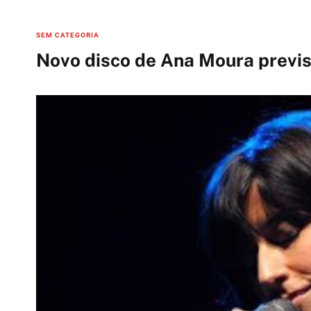
C
SEM CATEGORIA
a
Novo disco de Ana Moura previ
t
e
g
o
r
i
e
s