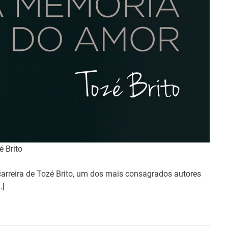
é Brito
arreira de Tozé Brito, um dos mais consagrados autores
…]