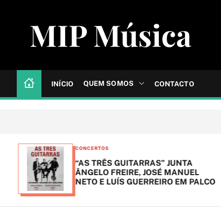
MIP Música
QUEM SOMOS
INÍCIO
CONTACTO
C
CONCERTOS
a
“AS TRÊS GUITARRAS” JUNTA
t
ÂNGELO FREIRE, JOSÉ MANUEL
NETO E LUÍS GUERREIRO EM PALCO
e
g
o
r