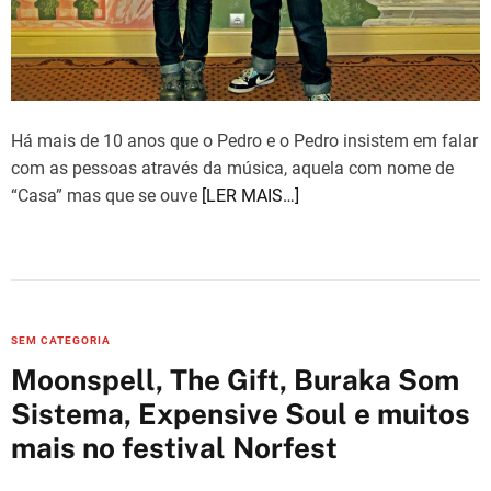
Há mais de 10 anos que o Pedro e o Pedro insistem em falar
com as pessoas através da música, aquela com nome de
“Casa” mas que se ouve
[LER MAIS…]
C
SEM CATEGORIA
a
Moonspell, The Gift, Buraka Som
t
Sistema, Expensive Soul e muitos
e
mais no festival Norfest
g
o