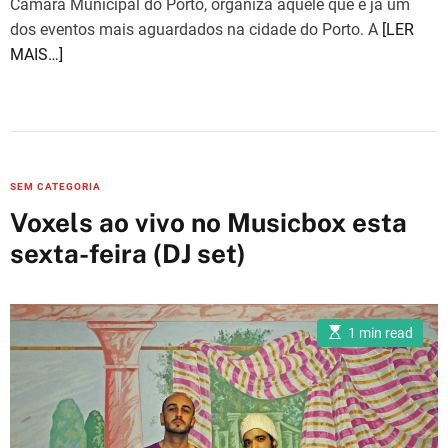
Câmara Municipal do Porto, organiza aquele que é já um
dos eventos mais aguardados na cidade do Porto. A
[LER
MAIS…]
C
SEM CATEGORIA
a
Voxels ao vivo no Musicbox esta
t
sexta-feira (DJ set)
e
g
o
E
r
1 min read
s
i
t
i
e
m
a
s
t
e
d