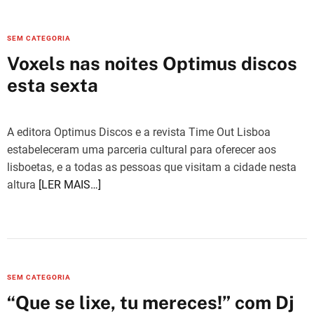
C
SEM CATEGORIA
a
Voxels nas noites Optimus discos
t
esta sexta
e
g
o
A editora Optimus Discos e a revista Time Out Lisboa
r
estabeleceram uma parceria cultural para oferecer aos
i
lisboetas, e a todas as pessoas que visitam a cidade nesta
e
altura
[LER MAIS…]
s
C
SEM CATEGORIA
a
“Que se lixe, tu mereces!” com Dj
t