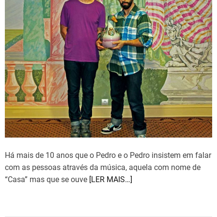
r
e
a
d
t
i
m
e
Há mais de 10 anos que o Pedro e o Pedro insistem em falar
com as pessoas através da música, aquela com nome de
“Casa” mas que se ouve
[LER MAIS…]