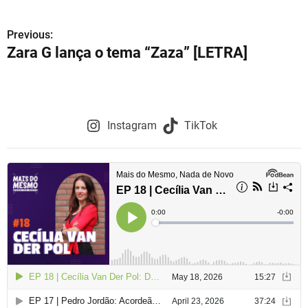
Previous:
N
Zara G lança o tema “Zaza” [LETRA]
a
v
e
Instagram
TikTok
g
a
ç
ã
o
d
e