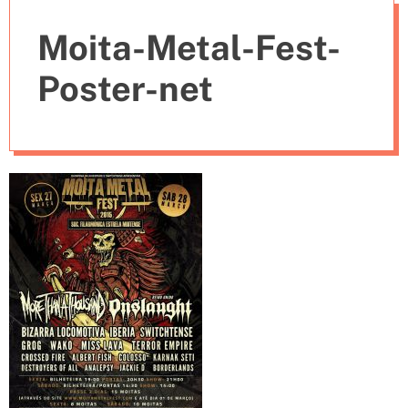
e
Moita-Metal-Fest-
s
Poster-net