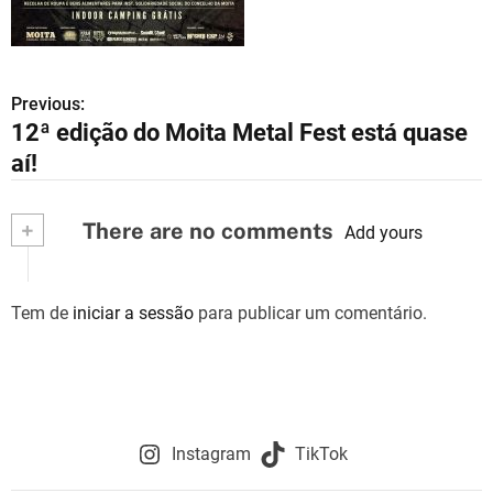
Previous:
N
12ª edição do Moita Metal Fest está quase
a
aí!
v
+
There are no comments
e
Add yours
g
Tem de
iniciar a sessão
para publicar um comentário.
a
ç
ã
o
Instagram
TikTok
d